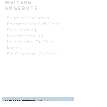
weitere
Angebote
Begleitung Einzelsession
Programm *Sehe Dich. Ganz.*
Farbberatung
Modes
tilberatung
Ich schreibe. Für Dich.
Karten
Ein Geschenk. Voll Wert.
NEWSLETTER Klartext
A
nr
egungen zur persönlichen Entwicklung und