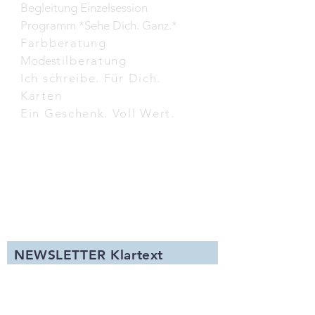
Begleitung Einzelsession
Programm *Sehe Dich. Ganz.*
Farbberatung
Modes
tilberatung
Ich schreibe. Für Dich.
Karten
Ein Geschenk. Voll Wert.
NEWSLETTER Klartext
A
nr
egungen zur persönlichen Entwicklung und
Neuigkeiten.
Du kannst Dich jederzeit wieder abmelden.