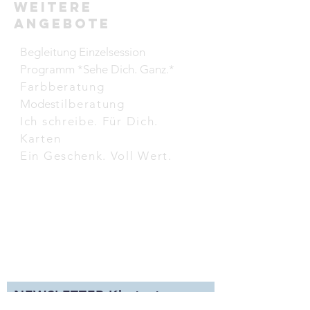
weitere
Angebote
Begleitung Einzelsession
Programm *Sehe Dich. Ganz.*
Farbberatung
Modes
tilberatung
Ich schreibe. Für Dich.
Karten
Ein Geschenk. Voll Wert.
NEWSLETTER Klartext
A
nr
egungen zur persönlichen Entwicklung und