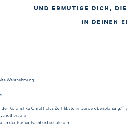
Und ermutige Dich, di
In Deinen 
ühlte Wahrnehmung
er
der Koloristika GmbH plus Zertifikate in Garderobenplanung/Ti
sychotherapie
te an der Berner Fachhochschule bfh