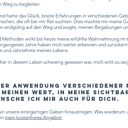
m Weg zu begleiten.
in und hatte das Glück, breite Erfahrungen in verschiedenen G
nschen, die oft bei mir Rat suchten. Dies machte mir meine 
ann endgültig auf den Weg und wagte, meinen Begabungen u
ethoden wirkt bis heute meine erfühlte Wahrnehmung im täg
gangenen Jahre haben mich weiter erkennen und zurückerinn
re und Jahrzehnte meines Lebens.
sher in diesem Leben schwierig gewesen war, mich echt zu zei
ter Anwendung verschiedener 
 meinen Wert, in meine Sichtba
ünsche ich mir auch für Dich.
ir unsere einzigartigen Gaben hinaustragen. Was wiederum u
 in
mein kostenfreies Angebot
.