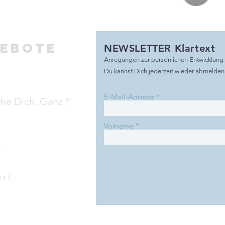
gebote
NEWSLETTER Klartext
A
nr
egungen zur persönlichen Entwicklung
Du kannst Dich jederzeit wieder abmelden
E-Mail-Adresse
he Dich. Ganz.*
Vorname
.
rt.