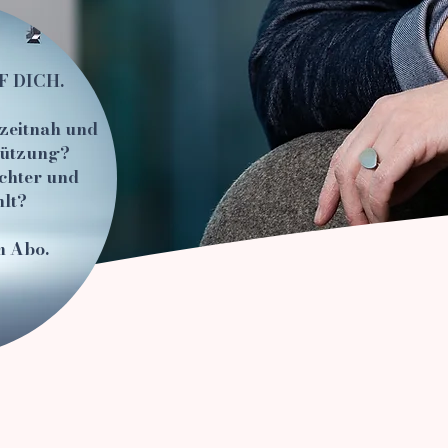
 DICH.
zeitnah und
tützung?
ichter und
lt?
m Abo.