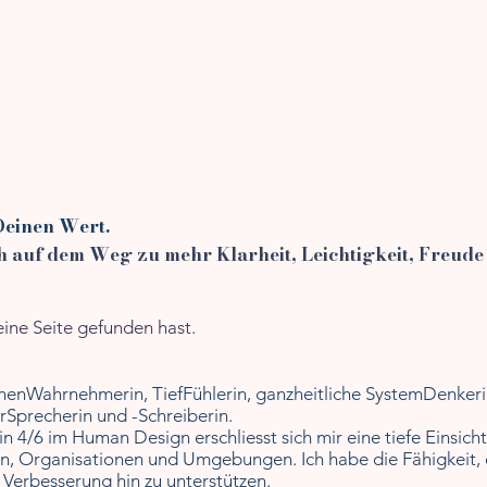
Deinen Wert.
h auf dem Weg zu mehr Klarheit, Leichtigkeit, Freude 
ine Seite gefunden hast.
henWahrnehmerin,
TiefFühlerin, ganzheitliche SystemDenkeri
rSprecherin und -Schreiberin.
in 4/6 im Human Design erschliesst sich mir
eine tiefe Einsic
n, Organisationen und Umgebungen. I
ch habe die Fähigkeit
 Verbesserung hin zu
unterstützen
.