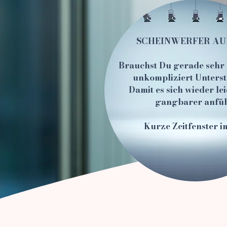
SCHEINWERFER AUF
Brauchst Du gerade sehr 
unkompliziert Unters
Damit es sich wieder le
gangbarer anfüh
Kurze Zeitfenster i